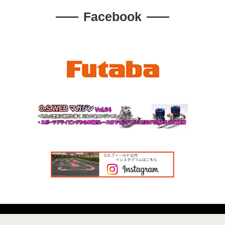
ゴールデンウィークの休業に関して
Facebook
◆2023.10.11
O.S.ミーティング開催中止のお知らせ
◆2026.03.17
O.S.エンジンが奈良県安堵町のふるさと納税返礼品に追加掲載さ
れました
◆2023.09.02
O.S.ミーティング開催決定
◆2025.12.19
冬季休暇のお知らせ
◆2023.06.02
O.S.フィールド8時間耐久レース 開催決定
◆2025.12.15
新製品O.S.SPEED R21 SHIMO EDITION 3
◆2022.12.23
O.S.フィールド新春レース 開催決定
◆2025.12.8
1/8GPオフロード全日本選手権
◆2022.11.01
O.S.BATTLE of TOURING 開催決定
◆2025.10.17