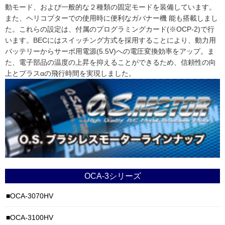
動モード、および一般的な２種類の固定モードを装備しています。
また、ヘリコプターでの使用時に便利なガバナー機 能も搭載しまし
た。これらの設定は、付属のプログラミングカード(※OCP-2)で行
います。BECにはスイッチング方式を採用することにより、動力用
バッテリーからサーボ用電源(5.5V)への電圧変換効率をアップ。ま
た、電子部品の温度の上昇を抑えることができるため、信頼性の向
上とプラスαの飛行時間を実現しました。
OCA-3シリーズ
OCA-3070HV
OCA-3100HV