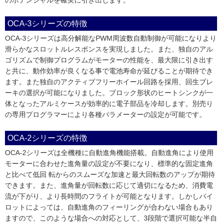
OCA-3シリーズの特徴
OCA-3シリーズは高分解能なPWM周波数自動制御が可能になりより
滑らかなスロットルレスポンスを実現しました。また、独自のアル
ゴリズムで制御プログラムがモーターの性能を、最大限に引き出す
と共に、動作効率が良くなる事で電池寿命が延びることが期待でき
ます。また独自のアクティブフリーホイール回路を採用、回生ブレ
ーキの選択が可能になりました。ブロック形状のヒートシンクが一
体となったアルミケースが効率的に電子部品を冷却します。別売り
の専用プログラマーにより各種パラメーターの設定が可能です。
OCA-2シリーズの特徴
OCA-2シリーズは全機種に自動進角機能搭載。自動進角により使用
モーターに合わせた進角量の設定が不要になり、標準的な固定進角
と比べて低回 転からのスムーズな加速と最大回転数のアップが期待
できます。また、進角量が回転数に応じて適切になるため、消費電
流が下がり、より長時間のフライトが可能となります。しかしパイ
ロットによっては、自動進角のフィーリングが合わない場合もあり
ますので、このような場合への対応として、3段階で選択可能な半自