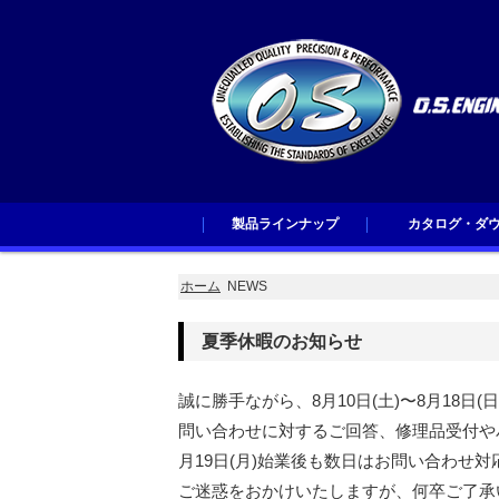
製品ラインナップ
カタログ・ダ
製品ラインナップ
パーツ＆アクセサリー
O.S.SPEEDアクセサリー
ブラシレスモーター
ESC
GOODS＆アパレル
カタログ・ダウン
ホーム
NEWS
夏季休暇のお知らせ
誠に勝手ながら、8月10日(土)〜8月18
問い合わせに対するご回答、修理品受付や
月19日(月)始業後も数日はお問い合わせ
ご迷惑をおかけいたしますが、何卒ご了承