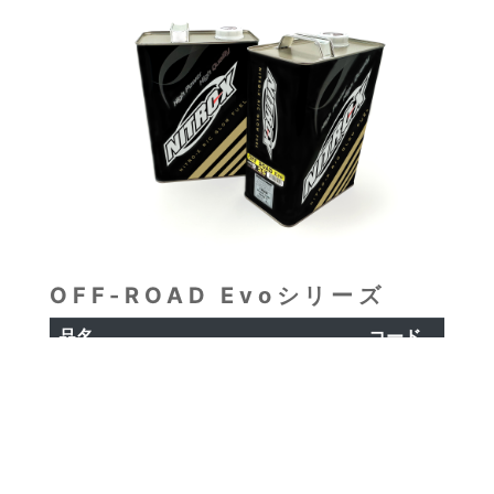
OFF-ROAD Evoシリーズ
品名
コード
NITRO-X OFF ROAD 25 Evo (4L)
79732450
NITRO-X OFF ROAD 30 Evo (4L)
79732431
（C
）O.S.ENGINES.Mfg.,Co.Ltd.
All Rights Reserved.